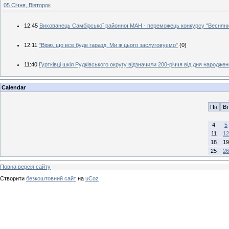
05 Січня, Вівторок
12:45
Вихованець Самбірської районної МАН - переможець конкурсу "Весняний
12:11
"Вірю, що все буде гаразд. Ми ж цього заслуговуємо"
(0)
11:40
Гуртківці шкіл Рудківського округу відзначили 200-річчя від дня народ
Calendar
Пн
Вт
4
5
11
12
18
19
25
26
Повна версія сайту
Створити
безкоштовний сайт
на
uCoz