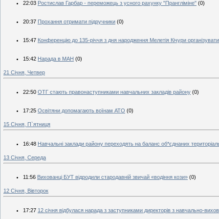
22:03
Ростислав Гарбар - переможець з усного рахунку "Прангліміне"
(0)
20:37
Прохання отримати підручники
(0)
15:47
Конференцію до 135-річчя з дня народження Мелетія Кічури організувати 
15:42
Нарада в МАН
(0)
21 Січня, Четвер
22:50
ОТГ стають правонаступниками навчальних закладів району
(0)
17:25
Освітяни допомагають воїнам АТО
(0)
15 Січня, П`ятниця
16:48
Навчальні заклади району переходять на баланс об*єднаних територіал
13 Січня, Середа
11:56
Вихованці БУТ відродили стародавній звичай «водіння кози»
(0)
12 Січня, Вівторок
17:27
12 січня відбулася нарада з заступниками директорів з навчально-вихов