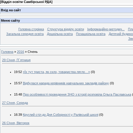
[
Відділ освіти Самбірської РДА
]
Вхід на сайт
Меню сайту
Головна сторінка
Структура відділу освіти
Інформаційно-методич...
Пла
Загальна середня освіта
Дошкільна освіта
Позашкільна освіта
Дитячий будинок
Зве
Головна
»
2016
»
Січень
29 Січня, П`ятниця
19:52
«Їх тут триста, як скло, товариства лягло…»
(0)
15:57
Відбулася нарада керівників навчальних закладів району
(0)
15:48
Про особливості проведення ЗНО з історії розповіла Ольга Паславська
27 Січня, Середа
16:39
Круглий стіл до Дня Соборності у Ралівській школі
(0)
26 Січня, Вівторок