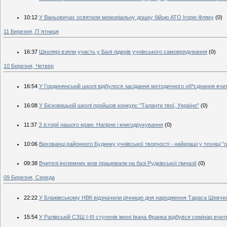
10:12
У Ваньовичах освятили меморіальну дошку бійцю АТО Ігорю Фляку
(0)
11 Березня, П`ятниця
16:37
Школярі взяли участь у Балі лідерів учнівського самоврядування
(0)
10 Березня, Четвер
16:54
У Гординянській школі відбулося засідання методичного об*єднання вчите
16:08
У Бісковицькій школі пройшов конкурс "Таланти твої, Україно"
(0)
11:37
З історії нашого краю. Нагірне і книгодрукування
(0)
10:06
Вихованці районного Будинку учнівської творчості - найкращі у техніці "о
09:38
Вчителі іноземних мов працювали на базі Рудківської гімназії
(0)
09 Березня, Середа
22:22
У Блажівському НВК відзначили річницю дня народження Тараса Шевче
15:54
У Ралівській СЗШ І-ІІІ ступенів імені Івана Франка відбувся семінар вчит