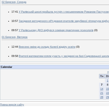
02 Березня, Середа
17:41
У Ралівській школі пройшла зустріч з письменником Романом Пастухом
10:57
Засідання методичного об*єднання вчителів зарубіжної літератури відбу
09:57
У Ралівському ДНЗ відбувся семінар практичних психологів
(0)
01 Березня, Вівторок
12:44
Внесено зміни до складу Колегії відділу освіти
(0)
09:58
Вчителі математики взяли участь у засіданні на базі Садковицької школ
Calendar
«
Пн
Вт
1
7
8
14
15
21
22
28
29
Повна версія сайту