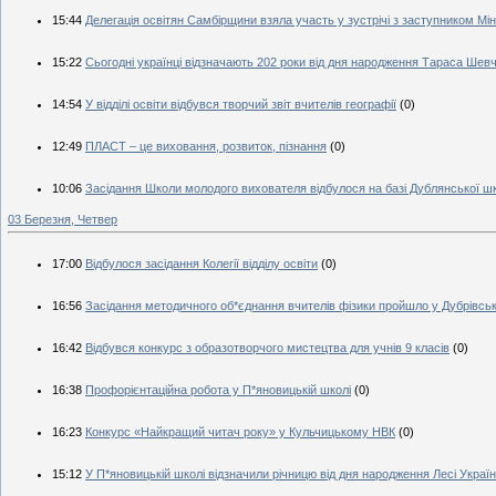
15:44
Делегація освітян Самбірщини взяла участь у зустрічі з заступником Мі
15:22
Сьогодні українці відзначають 202 роки від дня народження Тараса Шев
14:54
У відділі освіти відбувся творчий звіт вчителів географії
(0)
12:49
ПЛАСТ – це виховання, розвиток, пізнання
(0)
10:06
Засідання Школи молодого вихователя відбулося на базі Дублянської ш
03 Березня, Четвер
17:00
Відбулося засідання Колегії відділу освіти
(0)
16:56
Засідання методичного об*єднання вчителів фізики пройшло у Дубрівськ
16:42
Відбувся конкурс з образотворчого мистецтва для учнів 9 класів
(0)
16:38
Профорієнтаційна робота у П*яновицькій школі
(0)
16:23
Конкурс «Найкращий читач року» у Кульчицькому НВК
(0)
15:12
У П*яновицькій школі відзначили річницю від дня народження Лесі Украї