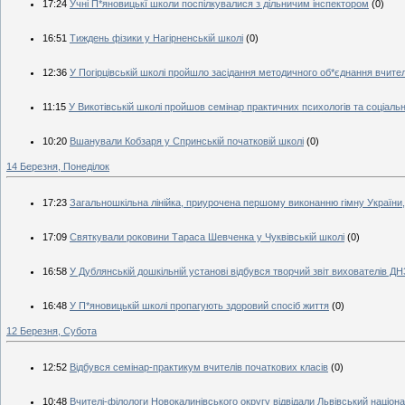
17:24
Учні П*яновицькї школи поспілкувалися з дільничим інспектором
(0)
16:51
Тиждень фізики у Нагірненській школі
(0)
12:36
У Погірцівській школі пройшло засідання методичного об*єднання вчител
11:15
У Викотівській школі пройшов семінар практичних психологів та соціальн
10:20
Вшанували Кобзаря у Спринській початковій школі
(0)
14 Березня, Понеділок
17:23
Загальношкільна лінійка, приурочена першому виконанню гімну України,
17:09
Святкували роковини Тараса Шевченка у Чуквівській школі
(0)
16:58
У Дублянській дошкільній установі відбувся творчий звіт вихователів ДН
16:48
У П*яновицькій школі пропагують здоровий спосіб життя
(0)
12 Березня, Субота
12:52
Відбувся семінар-практикум вчителів початкових класів
(0)
10:48
Вчителі-філологи Новокалинівського округу відвідали Львівський націо