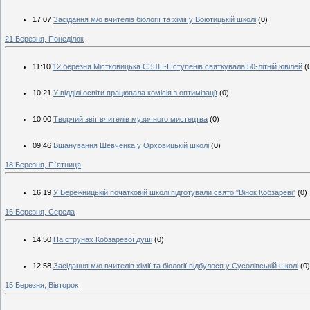
17:07
Засідання м/о вчителів біології та хімії у Воютицькій школі
(0)
21 Березня, Понеділок
11:10
12 березня Містковицька СЗШ І-ІІ ступенів святкувала 50-літній ювілей
(
10:21
У відділі освіти працювала комісія з оптимізації
(0)
10:00
Творчий звіт вчителів музичного мистецтва
(0)
09:46
Вшанування Шевченка у Орховицькій школі
(0)
18 Березня, П`ятниця
16:19
У Бережницькій початковій школі підготували свято "Вінок Кобзареві"
(0)
16 Березня, Середа
14:50
На струнах Кобзаревої душі
(0)
12:58
Засідання м/о вчителів хімії та біології відбулося у Сусолівській школі
(0)
15 Березня, Вівторок