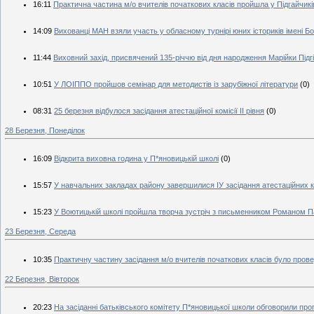
16:11
Практична частина м/о вчителів початкових класів пройшла у Підгайчикі
14:09
Вихованці МАН взяли участь у обласному турнірі юних істориків імені Б
11:44
Виховний захід, присвячений 135-річчю від дня народження Марійки Підгі
10:51
У ЛОІППО пройшов семінар для методистів із зарубіжної літератури
(0)
08:31
25 березня відбулося засідання атестаційної комісії ІІ рівня
(0)
28 Березня, Понеділок
16:09
Відкрита виховна година у П*яновицькій школі
(0)
15:57
У навчальних закладах району завершилися ІУ засідання атестаційних ко
15:23
У Воютицькій школі пройшла творча зустріч з письменником Романом 
23 Березня, Середа
10:35
Практичну частину засідання м/о вчителів початкових класів було пров
22 Березня, Вівторок
20:23
На засіданні батьківського комітету П*яновицької школи обговорили проп