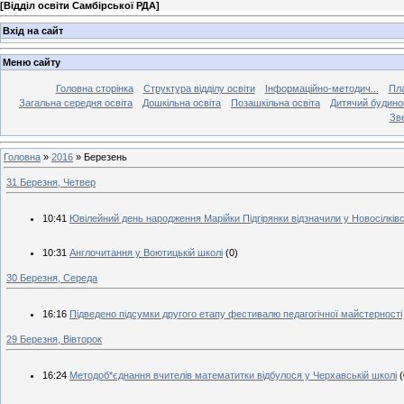
[
Відділ освіти Самбірської РДА
]
Вхід на сайт
Меню сайту
Головна сторінка
Структура відділу освіти
Інформаційно-методич...
Пла
Загальна середня освіта
Дошкільна освіта
Позашкільна освіта
Дитячий будинок
Зве
Головна
»
2016
»
Березень
31 Березня, Четвер
10:41
Ювілейний день народження Марійки Підгірянки відзначили у Новосілкі
10:31
Англочитання у Воютицькій школі
(0)
30 Березня, Середа
16:16
Підведено підсумки другого етапу фестивалю педагогічної майстерності
29 Березня, Вівторок
16:24
Методоб*єднання вчителів математитки відбулося у Черхавській школі
(