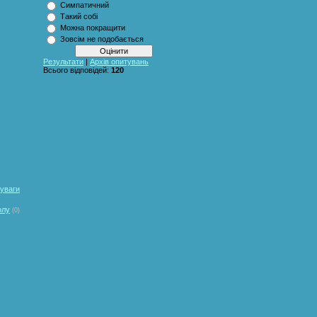
Симпатичний
Такий собі
Можна покращити
Зовсім не подобається
Результати
|
Архів опитувань
Всього відповідей:
120
 уваги
олу
(0)