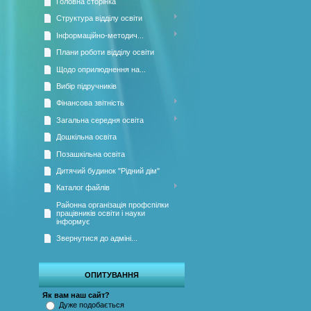
Головна сторінка
Структура відділу освіти
Інформаційно-методич...
Плани роботи відділу освіти
Щодо оприлюднення на...
Вибір підручників
Фінансова звітність
Загальна середня освіта
Дошкільна освіта
Позашкільна освіта
Дитячий будинок "Рідний дім"
Каталог файлів
Районна організація профспілки
працівників освіти і науки
інформує
Звернутися до адміні...
ОПИТУВАННЯ
Як вам наш сайт?
Дуже подобається