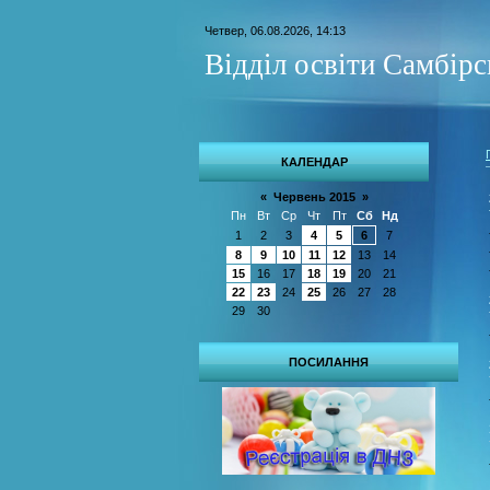
Четвер, 06.08.2026, 14:13
Відділ освіти Самбір
КАЛЕНДАР
«
Червень 2015
»
Пн
Вт
Ср
Чт
Пт
Сб
Нд
1
2
3
4
5
6
7
8
9
10
11
12
13
14
15
16
17
18
19
20
21
22
23
24
25
26
27
28
29
30
ПОСИЛАННЯ