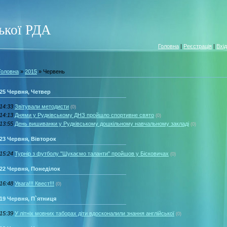
ської РДА
Головна
|
Реєстрація
|
Вхід
Головна
»
2015
»
Червень
25 Червня, Четвер
14:33
Звітували методисти
(0)
14:13
Днями у Рудківському ДНЗ пройшло спортивне свято
(0)
13:55
День вишиванки у Рудківському дошкільному навчальному закладі
(0)
23 Червня, Вівторок
15:24
Турнір з футболу "Шукаємо таланти" пройшов у Бісковичах
(0)
22 Червня, Понеділок
16:48
Увага!!! Квест!!!
(0)
19 Червня, П`ятниця
15:39
У літніх мовних таборах діти вдосконалили знання англійської
(0)