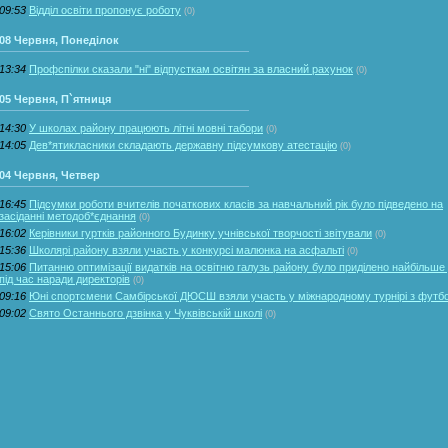
09:53
Відділ освіти пропонує роботу
(0)
08 Червня, Понеділок
13:34
Профспілки сказали "ні" відпусткам освітян за власний рахунок
(0)
05 Червня, П`ятниця
14:30
У школах району працюють літні мовні табори
(0)
14:05
Дев*ятикласники складають державну підсумкову атестацію
(0)
04 Червня, Четвер
16:45
Підсумки роботи вчителів початкових класів за навчальний рік було підведено на
засіданні методоб*єднання
(0)
16:02
Керівники гуртків районного Будинку учнівської творчості звітували
(0)
15:36
Школярі району взяли участь у конкурсі малюнка на асфальті
(0)
15:06
Питанню оптимізації видатків на освітню галузь району було приділено найбільше
під час наради директорів
(0)
09:16
Юні спортсмени Самбірської ДЮСШ взяли участь у міжнародному турнірі з футб
09:02
Свято Останнього дзвінка у Чуквівській школі
(0)