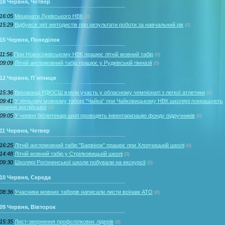
18 Червня, Четвер
16:05
Меценати Луківського НВК
(0)
15:29
Відбувся звіт методистів про результати роботи за навчальний рік
(0)
15 Червня, Понеділок
11:56
При Новосілківському НВК працює літній мовний табір
(0)
09:09
Літній англомовний табір працює у Рудківській гімназії
(0)
12 Червня, П`ятниця
15:36
Вихованці РДЮСШ взяли участь у обласному чемпіонаті з легкої атлетики
(0)
09:41
У літньому мовному таборі "Чайка" при Чайковицькому НВК школярі покращують
знання англійської
(0)
09:05
У червні бібліотекарі шкіл проводять інвентаризацію фонду підручників
(0)
11 Червня, Четвер
16:25
Літній англомовний табір "Барвінок" працює при Хлопчицькій школі
(0)
14:48
Літній мовний табір у Стрілковицькій школі
(0)
09:30
Школярі Рогізненської школи побували на екскурсії
(0)
10 Червня, Середа
08:36
Учасники мовних таборів написали листи воїнам АТО
(0)
09 Червня, Вівторок
15:35
Лист-звернення профспілкових лідерів
(0)