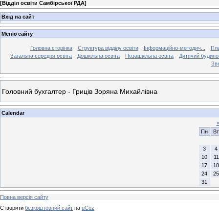
[
Відділ освіти Самбірської РДА
]
Вхід на сайт
Меню сайту
Головна сторінка
Структура відділу освіти
Інформаційно-методич...
Пла
Загальна середня освіта
Дошкільна освіта
Позашкільна освіта
Дитячий будинок
Зве
Головний бухгалтер - Гриців Зоряна Михайлівна
Calendar
Пн
Вт
3
4
10
11
17
18
24
25
31
Повна версія сайту
Створити
безкоштовний сайт
на
uCoz