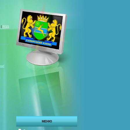
|
RSS
ни!
МЕНЮ