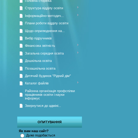
Головна сторінка
Структура відділу освіти
Інформаційно-методич...
Плани роботи відділу освіти
Щодо оприлюднення на...
Вибір підручників
Фінансова звітність
Загальна середня освіта
Дошкільна освіта
Позашкільна освіта
Дитячий будинок "Рідний дім"
Каталог файлів
Районна організація профспілки
працівників освіти і науки
інформує
Звернутися до адміні...
ОПИТУВАННЯ
Як вам наш сайт?
Дуже подобається