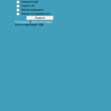
Симпатичний
Такий собі
Можна покращити
Зовсім не подобається
Результати
|
Архів опитувань
Всього відповідей:
120