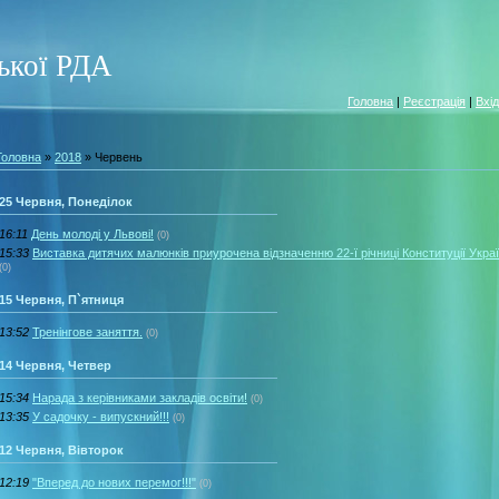
ської РДА
Головна
|
Реєстрація
|
Вхід
Головна
»
2018
»
Червень
25 Червня, Понеділок
16:11
День молоді у Львові!
(0)
15:33
Виставка дитячих малюнків приурочена відзначенню 22-ї річниці Конституції Украї
(0)
15 Червня, П`ятниця
13:52
Тренінгове заняття.
(0)
14 Червня, Четвер
15:34
Нарада з керівниками закладів освіти!
(0)
13:35
У садочку - випускний!!!
(0)
12 Червня, Вівторок
12:19
"Вперед до нових перемог!!!"
(0)