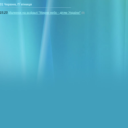
01 Червня, П`ятниця
15:23
Малюнок на асфаьті "Мирне небо - дітям України"
(0)