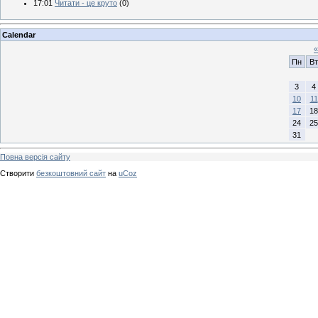
17:01
Читати - це круто
(0)
Calendar
«
Пн
Вт
3
4
10
11
17
18
24
25
31
Повна версія сайту
Створити
безкоштовний сайт
на
uCoz