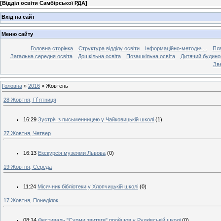
[
Відділ освіти Самбірської РДА
]
Вхід на сайт
Меню сайту
Головна сторінка
Структура відділу освіти
Інформаційно-методич...
Пла
Загальна середня освіта
Дошкільна освіта
Позашкільна освіта
Дитячий будинок
Зве
Головна
»
2016
»
Жовтень
28 Жовтня, П`ятниця
16:29
Зустріч з письменницею у Чайковицькій школі
(1)
27 Жовтня, Четвер
16:13
Екскурсія музеями Львова
(0)
19 Жовтня, Середа
11:24
Місячник бібліотеки у Хлопчицькій школі
(0)
17 Жовтня, Понеділок
08:14
Фестиваль "Сурми звитяги" пройшов у Рудківській школі
(0)