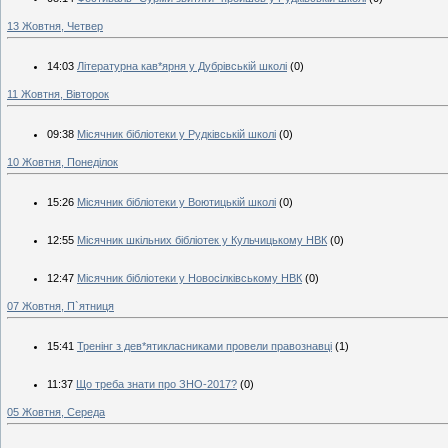
13 Жовтня, Четвер
14:03
Літературна кав*ярня у Дубрівській школі
(0)
11 Жовтня, Вівторок
09:38
Місячник бібліотеки у Рудківській школі
(0)
10 Жовтня, Понеділок
15:26
Місячник бібліотеки у Воютицькій школі
(0)
12:55
Місячник шкільних бібліотек у Кульчицькому НВК
(0)
12:47
Місячник бібліотеки у Новосілківському НВК
(0)
07 Жовтня, П`ятниця
15:41
Тренінг з дев*ятикласниками провели правознавці
(1)
11:37
Що треба знати про ЗНО-2017?
(0)
05 Жовтня, Середа