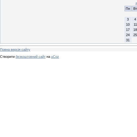
Пн
Вт
3
4
10
11
17
18
24
25
31
Повна версія сайту
Створити
безкоштовний сайт
на
uCoz