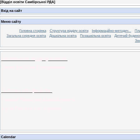
[
Відділ освіти Самбірської РДА
]
Вхід на сайт
Меню сайту
Головна сторінка
Структура відділу освіти
Інформаційно-методич...
Пла
Загальна середня освіта
Дошкільна освіта
Позашкільна освіта
Дитячий будинок
Зве
Начальник відділу освіти:
Білас Наталія Богданівна
Головні спеціалісти:
Припін Ярослав Михайлович
Хула Оксана Нестерівна
Calendar