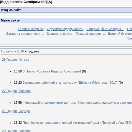
[
Відділ освіти Самбірської РДА
]
Вхід на сайт
Меню сайту
Головна сторінка
Структура відділу освіти
Інформаційно-методич...
Пла
Загальна середня освіта
Дошкільна освіта
Позашкільна освіта
Дитячий будинок
Зве
Головна
»
2016
»
Грудень
29 Грудня, Четвер
15:50
З Новим Роком та Різдвом Христовим!
(0)
12:23
Завершено районний етап конкурсу "Шкільна бібліотека - 2017"
(0)
27 Грудня, Вівторок
16:59
Інформаційно-методичним центром було проведено нараду для заступник
21 Грудня, Середа
13:33
Про підсумки проведення новорічно-різдвяної акції «Привітай воїна АТО
20 Грудня, Вівторок