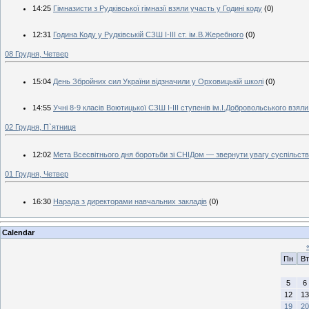
14:25
Гімназисти з Рудківської гімназії взяли участь у Годині коду
(0)
12:31
Година Коду у Рудківській СЗШ І-ІІІ ст. ім.В.Жеребного
(0)
08 Грудня, Четвер
15:04
День Збройних сил України відзначили у Орховицькій школі
(0)
14:55
Учні 8-9 класів Воютицької СЗШ І-ІІІ ступенів ім.І.Добровольського взяли
02 Грудня, П`ятниця
12:02
Мета Всесвітнього дня боротьби зі СНІДом — звернути увагу суспільст
01 Грудня, Четвер
16:30
Нарада з директорами навчальних закладів
(0)
Calendar
Пн
Вт
5
6
12
13
19
20