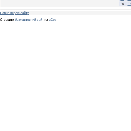
26
27
Повна версія сайту
Створити
безкоштовний сайт
на
uCoz