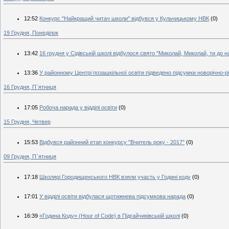
12:52
Конкурс "Найкращий читач школи" відбувся у Кульчицькому НВК
(0)
19 Грудня, Понеділок
13:42
16 грудня у Сідівській школі відбулося свято "Миколай, Миколай, ти до на
13:36
У районному Центрі позашкільної освіти підведено підсумки новорічно-р
16 Грудня, П`ятниця
17:05
Робоча нарада у відділі освіти
(0)
15 Грудня, Четвер
15:53
Відбувся районний етап конкурсу "Вчитель року - 2017"
(0)
09 Грудня, П`ятниця
17:18
Школярі Городищенського НВК взяли участь у Годині коду
(0)
17:01
У відділі освіти відбулася щотижнева підсумкова нарада
(0)
16:39
«Година Коду» (Hour of Code) в Підгайчиківській школі
(0)