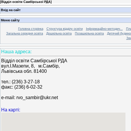
[
Відділ освіти Самбірської РДА
]
Вхід на сайт
Меню сайту
Головна сторінка
Структура відділу освіти
Інформаційно-методич...
Пла
Загальна середня освіта
Дошкільна освіта
Позашкільна освіта
Дитячий будинок
Зве
Наша адреса:
Відділ освіти Самбірської РДА
вул.І.Мазепи, 8, м.Самбір,
Львівська обл. 81400
тел.: (236) 3-27-18
факс: (236) 6-02-32
e-mail: rvo_sambir@ukr.net
На карті: