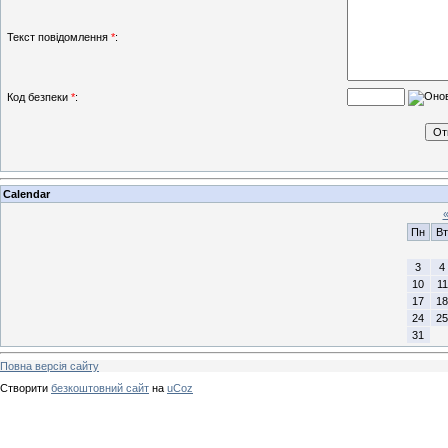
Текст повідомлення
*
:
Код безпеки
*
:
Calendar
Пн
Вт
3
4
10
11
17
18
24
25
31
Повна версія сайту
Створити
безкоштовний сайт
на
uCoz