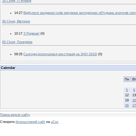
16 Січня, П`ятниця
14:27
Відбулося засідання голів окружних методичних об*єднань вчителів світ
06 Січня, Вівторок
10:17
З Різдвом!
(0)
05 Січня, Понеділок
09:25
Сьогодні розпочалася реєстрація на ЗНО-2015!
(0)
Calendar
Пн
Вт
5
6
12
13
19
20
26
27
Повна версія сайту
Створити
безкоштовний сайт
на
uCoz