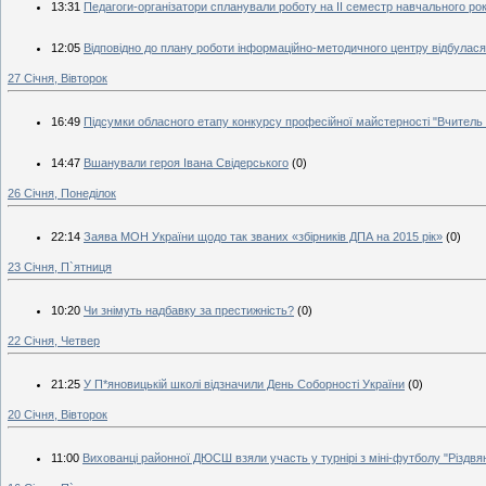
13:31
Педагоги-організатори спланували роботу на ІІ семестр навчального ро
12:05
Відповідно до плану роботи інформаційно-методичного центру відбулася
27 Січня, Вівторок
16:49
Підсумки обласного етапу конкурсу професійної майстерності "Вчитель 
14:47
Вшанували героя Івана Свідерського
(0)
26 Січня, Понеділок
22:14
Заява МОН України щодо так званих «збірників ДПА на 2015 рік»
(0)
23 Січня, П`ятниця
10:20
Чи знімуть надбавку за престижність?
(0)
22 Січня, Четвер
21:25
У П*яновицькій школі відзначили День Соборності України
(0)
20 Січня, Вівторок
11:00
Вихованці районної ДЮСШ взяли участь у турнірі з міні-футболу "Різдвян