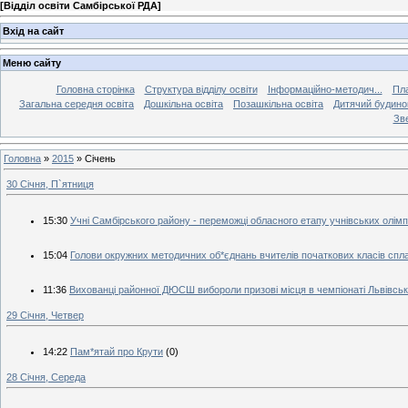
[
Відділ освіти Самбірської РДА
]
Вхід на сайт
Меню сайту
Головна сторінка
Структура відділу освіти
Інформаційно-методич...
Пла
Загальна середня освіта
Дошкільна освіта
Позашкільна освіта
Дитячий будинок
Зве
Головна
»
2015
»
Січень
30 Січня, П`ятниця
15:30
Учні Самбірського району - переможці обласного етапу учнівських олімп
15:04
Голови окружних методичних об*єднань вчителів початкових класів спла
11:36
Вихованці районної ДЮСШ вибороли призові місця в чемпіонаті Львівської
29 Січня, Четвер
14:22
Пам*ятай про Крути
(0)
28 Січня, Середа