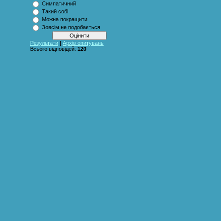
Симпатичний
Такий собі
Можна покращити
Зовсім не подобається
Результати
|
Архів опитувань
Всього відповідей:
120