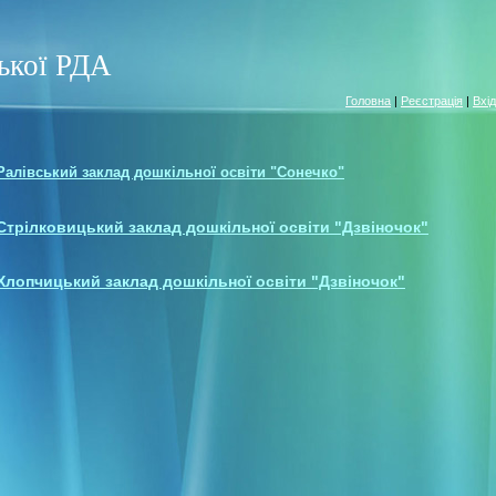
ської РДА
Головна
|
Реєстрація
|
Вхід
Ралівський заклад дошкільної освіти "Сонечко"
Стрілковицький заклад дошкільної освіти "Дзвіночок"
Хлопчицький заклад дошкільної освіти "Дзвіночок"