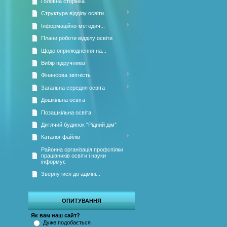
Головна сторінка
Структура відділу освіти
Інформаційно-методич...
Плани роботи відділу освіти
Щодо оприлюднення на...
Вибір підручників
Фінансова звітність
Загальна середня освіта
Дошкільна освіта
Позашкільна освіта
Дитячий будинок "Рідний дім"
Каталог файлів
Районна організація профспілки
працівників освіти і науки
інформує
Звернутися до адміні...
ОПИТУВАННЯ
Як вам наш сайт?
Дуже подобається