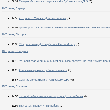
08:31
Тиждень безпеки життєдіяльності у Дублянському ДНЗ
(0)
20 Травня, Середа
14:56
21 травня в Україні - День вишиванки
(0)
10:07
Триває робота з оптимізації тижневого навантаження вчителів на 2015-2
19 Травня, Вівторок
15:39
У Рудківському ДНЗ відбулося Свято Матері
(0)
18 Травня, Понеділок
16:45
Кущовий етап дитячо-юнацької військово-патріотичної гри "Джура" пройш
16:28
Хвилююча зустріч у Дублянській школі
(0)
15:57
Семінар вихователів у Ралівському ДНЗ
(0)
15 Травня, П`ятниця
14:53
Школярі району взяли участь у прощі в село Биличі
(0)
11:50
Відзначили кращих учнів району
(0)