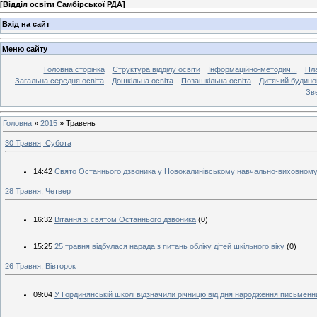
[
Відділ освіти Самбірської РДА
]
Вхід на сайт
Меню сайту
Головна сторінка
Структура відділу освіти
Інформаційно-методич...
Пла
Загальна середня освіта
Дошкільна освіта
Позашкільна освіта
Дитячий будинок
Зве
Головна
»
2015
»
Травень
30 Травня, Субота
14:42
Свято Останнього дзвоника у Новокалинівському навчально-виховному
28 Травня, Четвер
16:32
Вітання зі святом Останнього дзвоника
(0)
15:25
25 травня відбулася нарада з питань обліку дітей шкільного віку
(0)
26 Травня, Вівторок
09:04
У Гординянській школі відзначили річницю від дня народження письменн