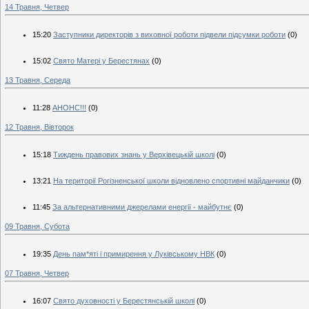
14 Травня, Четвер
15:20
Заступники директорів з виховної роботи підвели підсумки роботи
(0)
15:02
Свято Матері у Берестянах
(0)
13 Травня, Середа
11:28
АНОНС!!!
(0)
12 Травня, Вівторок
15:18
Тиждень правових знань у Верхівецькій школі
(0)
13:21
На території Рогізненської школи відновлено спортивні майданчики
(0)
11:45
За альтернативними джерелами енергії - майбутнє
(0)
09 Травня, Субота
19:35
День пам*яті і примирення у Луківському НВК
(0)
07 Травня, Четвер
16:07
Свято духовності у Берестянській школі
(0)