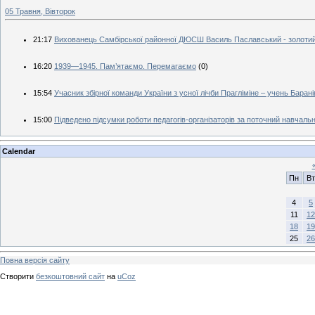
05 Травня, Вівторок
21:17
Вихованець Самбірської районної ДЮСШ Василь Паславський - золотий
16:20
1939—1945. Пам’ятаємо. Перемагаємо
(0)
15:54
Учасник збірної команди України з усної лічби Прагліміне – учень Бара
15:00
Підведено підсумки роботи педагогів-організаторів за поточний навчальн
Calendar
Пн
Вт
4
5
11
12
18
19
25
26
Повна версія сайту
Створити
безкоштовний сайт
на
uCoz