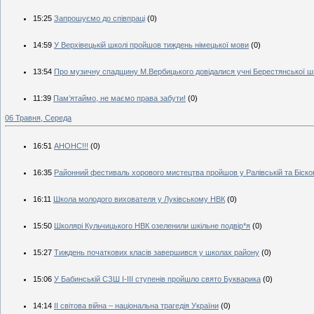
15:25
Запрошуємо до співпраці
(0)
14:59
У Верхівецькій школі пройшов тиждень німецької мови
(0)
13:54
Про музичну спадщину М.Вербицького довідалися учні Берестянської ш
11:39
Пам’ятаймо, не маємо права забути!
(0)
06 Травня, Середа
16:51
АНОНС!!!
(0)
16:35
Районний фестиваль хорового мистецтва пройшов у Ралівській та Біско
16:11
Школа молодого вихователя у Луківському НВК
(0)
15:50
Школярі Кульчицького НВК озеленили шкільне подвір*я
(0)
15:27
Тиждень початкових класів завершився у школах району
(0)
15:06
У Бабинській СЗШ І-ІІІ ступенів пройшло свято Букварика
(0)
14:14
ІІ світова війна – національна трагедія України
(0)