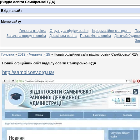
[
Відділ освіти Самбірської РДА
]
Вхід на сайт
Меню сайту
Головна сторінка
Структура відділу освіти
Інформаційно-методич...
Пла
Загальна середня освіта
Дошкільна освіта
Позашкільна освіта
Дитячий будинок
Зве
Головна
»
2019
»
Червень
»
25
» Новий офіційний сайт відділу освіти Самбірської РДА
Новий офіційний сайт відділу освіти Самбірської РДА
http://sambir.osv.org.ua/