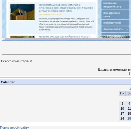
Всього коментарів
:
0
Додавати коментарі м
[
Calendar
Пн
Вт
3
4
10
11
17
18
24
25
Повна версія сайту