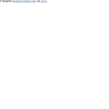
Створити
безкоштовний сайт
на
uCoz