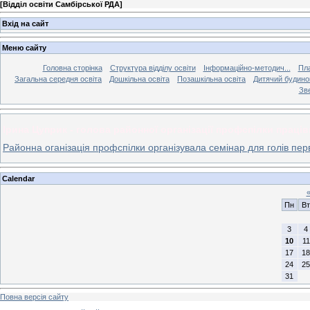
[
Відділ освіти Самбірської РДА
]
Вхід на сайт
Меню сайту
Головна сторінка
Структура відділу освіти
Інформаційно-методич...
Пла
Загальна середня освіта
Дошкільна освіта
Позашкільна освіта
Дитячий будинок
Зве
Ірина Цуприк - голова районної організації профспілки працівн
Районна оганізація профспілки організувала семінар для голів перви
Calendar
Пн
Вт
3
4
10
11
17
18
24
25
31
Повна версія сайту